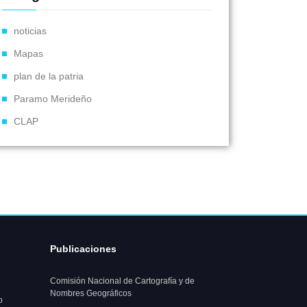
noticias
Mapas
plan de la patria
Paramo Merideño
CLAP
Publicaciones
Comisión Nacional de Cartografía y de
Nombres Geográficos
o