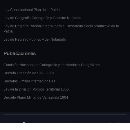
Ley Constitucional Plan de la Patria
Ley de Geografía Cartografía y Catastro Nacional
Ley de Regionalización Integral para el Desarrollo Socio productivo de la
Patria
Ley de Registro Publico y del Notariado
Publicaciones
Comisión Nacional de Cartografía y de Nombres Geográficos
Decreto Creación de SAGECAN
Decretos Limites Internacionales
Ley de la División Político Territorial 1856
Decreto Plano Militar de Venezuela 1904
Copyright
2026 IGVSB. Instituto Geográfico de Venezuela Simón Bolívar