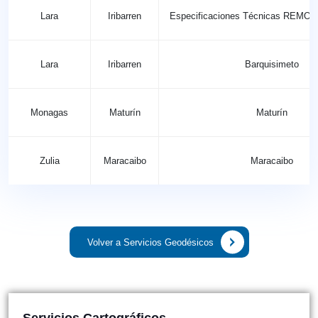
Lara
Iribarren
Especificaciones Técnicas REMOS
Lara
Iribarren
Barquisimeto
Monagas
Maturín
Maturín
Zulia
Maracaibo
Maracaibo
Volver a Servicios Geodésicos
Servicios Cartográficos